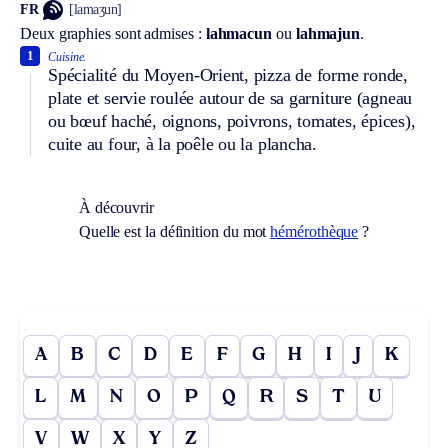
FR
[lamaʒun]
Deux graphies sont admises :
lahmacun
ou
lahmajun
.
1
Cuisine.
Spécialité du Moyen-Orient, pizza de forme ronde,
plate et servie roulée autour de sa garniture (agneau
ou bœuf haché, oignons, poivrons, tomates, épices),
cuite au four, à la poêle ou la plancha.
À découvrir
Quelle est la définition du mot
hémérothèque
?
A
B
C
D
E
F
G
H
I
J
K
L
M
N
O
P
Q
R
S
T
U
V
W
X
Y
Z