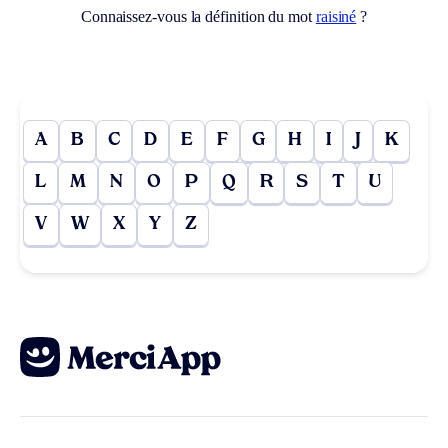
Connaissez-vous la définition du mot
raisiné
?
A
B
C
D
E
F
G
H
I
J
K
L
M
N
O
P
Q
R
S
T
U
V
W
X
Y
Z