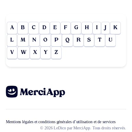
A
B
C
D
E
F
G
H
I
J
K
L
M
N
O
P
Q
R
S
T
U
V
W
X
Y
Z
Mentions légales et conditions générales d’utilisation et de services
© 2026 LeDico par MerciApp. Tous droits réservés.