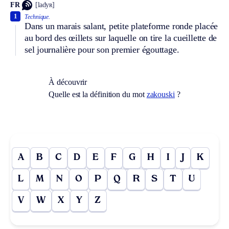
FR
[ladyʀ]
1
Technique.
Dans un marais salant, petite plateforme ronde placée
au bord des œillets sur laquelle on tire la cueillette de
sel journalière pour son premier égouttage.
À découvrir
Quelle est la définition du mot
zakouski
?
A
B
C
D
E
F
G
H
I
J
K
L
M
N
O
P
Q
R
S
T
U
V
W
X
Y
Z