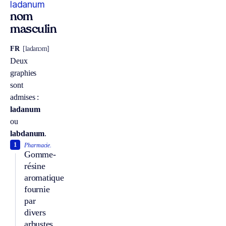
ladanum
nom
masculin
FR
[ladanɔm]
Deux
graphies
sont
admises :
ladanum
ou
labdanum
.
1
Pharmacie.
Gomme-
résine
aromatique
fournie
par
divers
arbustes,