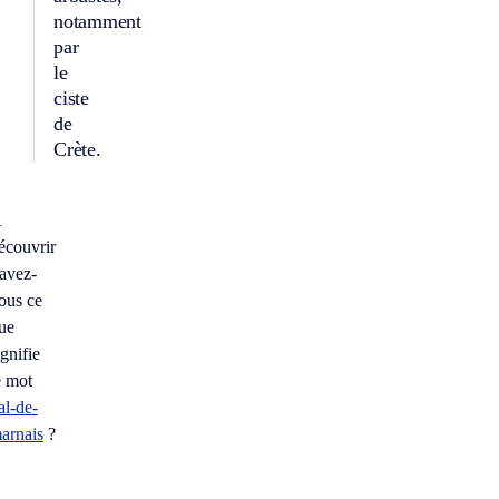
notamment
par
le
ciste
de
Crète.
À
écouvrir
avez-
ous ce
ue
ignifie
e mot
al-de-
arnais
?