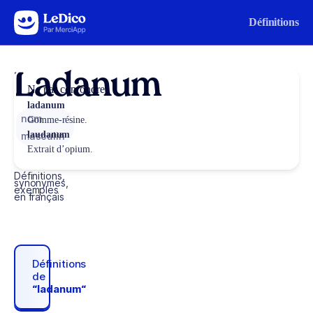
Aller au contenu
Définitions
Ladanum
Ne pas confondre
ladanum
nom
Gomme-résine.
laudanum
masculin
Extrait d’opium.
Définitions,
synonymes,
exemples
en français
Définitions
de
“ladanum“