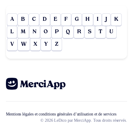
A
B
C
D
E
F
G
H
I
J
K
L
M
N
O
P
Q
R
S
T
U
V
W
X
Y
Z
Mentions légales et conditions générales d’utilisation et de services
© 2026 LeDico par MerciApp. Tous droits réservés.