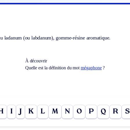
du ladanum (ou labdanum), gomme-résine aromatique.
À découvrir
Quelle est la définition du mot
mégaphone
?
H
I
J
K
L
M
N
O
P
Q
R
S