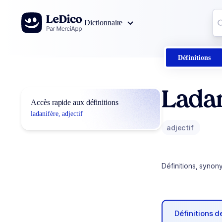
Aller au contenu
Co
Dictionnaire
0
r
Définitions
Lada
Accès rapide aux définitions
ladanifère, adjectif
adjectif
Définitions, synon
Définitions 