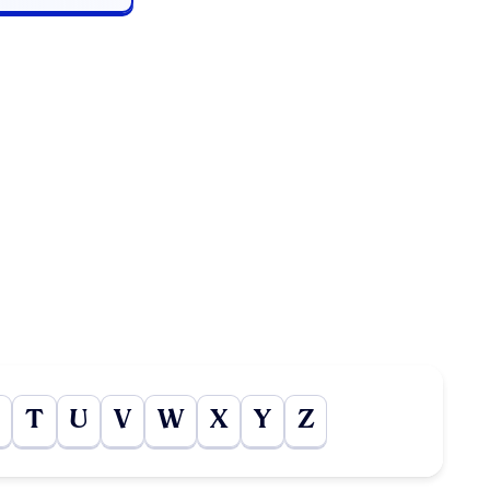
T
U
V
W
X
Y
Z