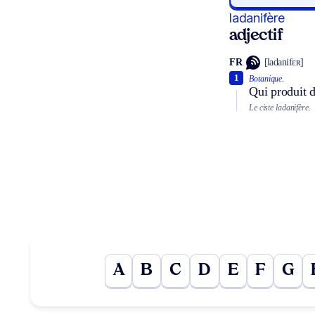
ladanifère
adjectif
FR
[ladanifɛʀ]
1
Botanique.
Qui produit 
Le ciste ladanifère.
A
B
C
D
E
F
G