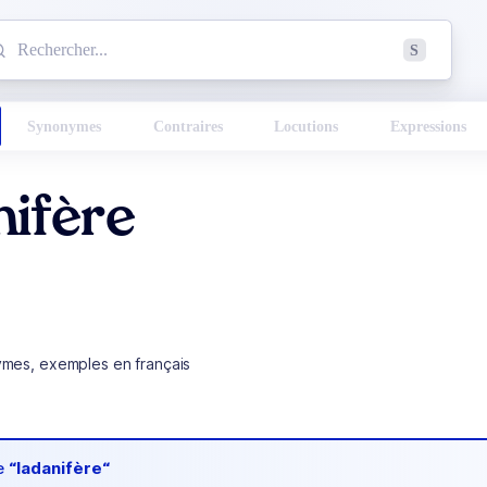
mmencez à chercher un mot dans le dictionnaire :
S
esults found.
Synonymes
Contraires
Locutions
Expressions
nifère
ymes, exemples en français
de
“ladanifère“