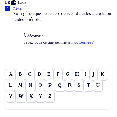
FR
[laktɔn]
1
Chimie.
Nom générique des esters dérivés d’acides-alcools ou
acides-phénols.
À découvrir
Savez-vous ce que signifie le mot
fournée
?
A
B
C
D
E
F
G
H
I
J
K
L
M
N
O
P
Q
R
S
T
U
V
W
X
Y
Z