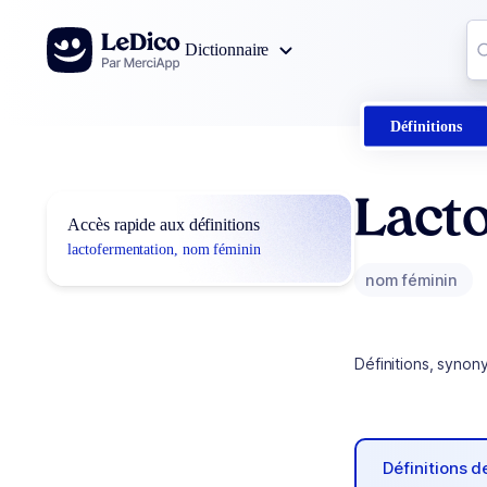
Aller au contenu
Co
Dictionnaire
0
r
Définitions
Lact
Accès rapide aux définitions
lactofermentation, nom féminin
nom féminin
Définitions, synon
Définitions 