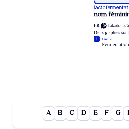
lactofermentat
nom fémini
FR
[laktofɛʀmɑ̃tas
Deux graphies sont
1
Chimie.
Fermentation 
A
B
C
D
E
F
G