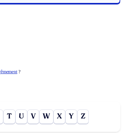
rêmement
?
T
U
V
W
X
Y
Z