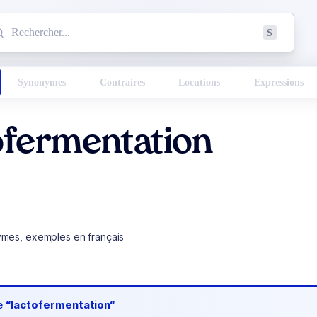
mmencez à chercher un mot dans le dictionnaire :
S
esults found.
Synonymes
Contraires
Locutions
Expressions
ofermentation
ymes, exemples en français
de
“lactofermentation“