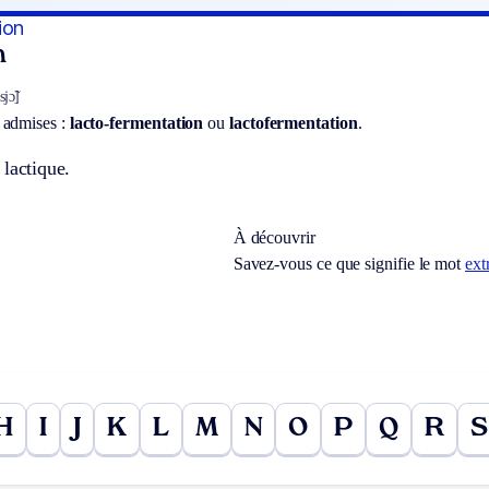
ion
n
jɔ̃]
 admises :
lacto-fermentation
ou
lactofermentation
.
lactique.
À découvrir
Savez-vous ce que signifie le mot
ext
H
I
J
K
L
M
N
O
P
Q
R
S