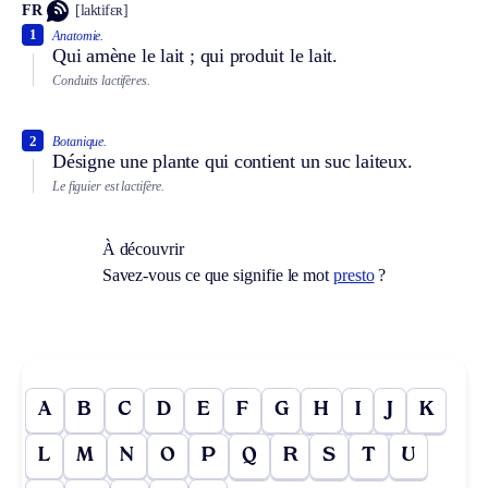
FR
[laktifɛʀ]
1
Anatomie.
Qui amène le lait ; qui produit le lait.
Conduits lactifères.
2
Botanique.
Désigne une plante qui contient un suc laiteux.
Le figuier est lactifère.
À découvrir
Savez-vous ce que signifie le mot
presto
?
A
B
C
D
E
F
G
H
I
J
K
L
M
N
O
P
Q
R
S
T
U