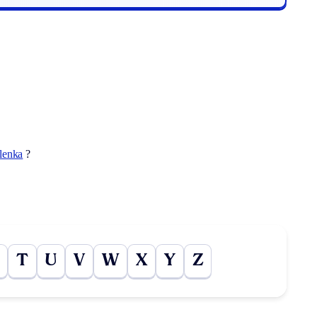
rlenka
?
T
U
V
W
X
Y
Z