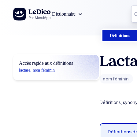
Aller au contenu
Co
Dictionnaire
0
r
Définitions
Lact
Accès rapide aux définitions
lactase, nom féminin
nom féminin
Définitions, synon
Définitions 