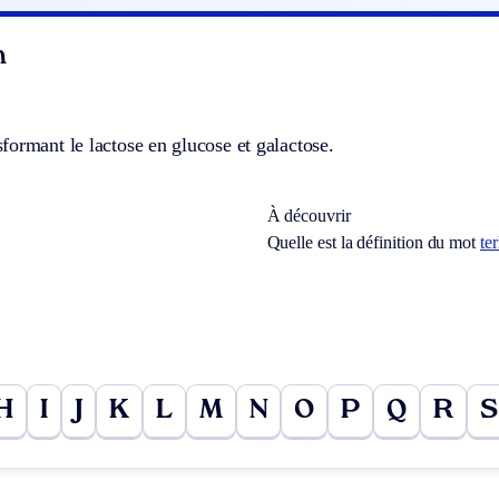
n
ormant le lactose en glucose et galactose.
À découvrir
Quelle est la définition du mot
te
H
I
J
K
L
M
N
O
P
Q
R
S