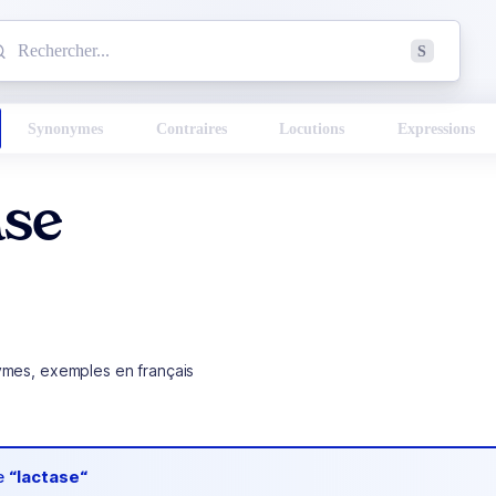
mmencez à chercher un mot dans le dictionnaire :
S
esults found.
Synonymes
Contraires
Locutions
Expressions
ase
ymes, exemples en français
de
“lactase“