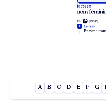
lactase
nom fémini
FR
[laktaz]
1
Biochimie.
Enzyme transf
A
B
C
D
E
F
G