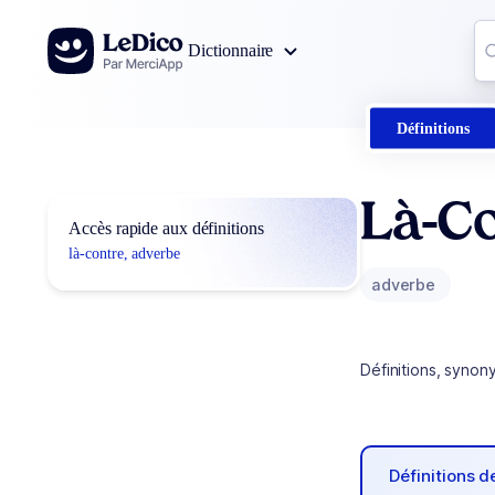
Aller au contenu
Co
Dictionnaire
0
r
Définitions
Là-C
Accès rapide aux définitions
là-contre, adverbe
adverbe
Définitions, synon
Définitions 