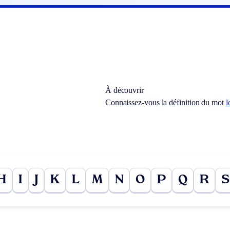
À découvrir
Connaissez-vous la définition du mot
l
H
I
J
K
L
M
N
O
P
Q
R
S