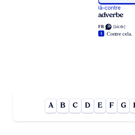
là-contre
adverbe
FR
[lakɔ̃tʀ]
Contre cela.
1
A
B
C
D
E
F
G