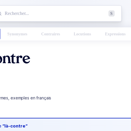
mmencez à chercher un mot dans le dictionnaire :
S
esults found.
Synonymes
Contraires
Locutions
Expressions
ontre
ymes, exemples en français
de
“là-contre“