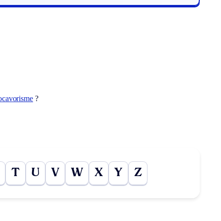
ocavorisme
?
T
U
V
W
X
Y
Z