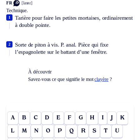
FR
[lasʀɛ]
Technique.
Tarière pour faire les petites mortaises, ordinairement
1
à double pointe.
Sorte de piton à vis.
P. anal.
Pièce qui fixe
2
l’espagnolette sur le battant d’une fenêtre.
À découvrir
Savez-vous ce que signifie le mot
clayère
?
A
B
C
D
E
F
G
H
I
J
K
L
M
N
O
P
Q
R
S
T
U