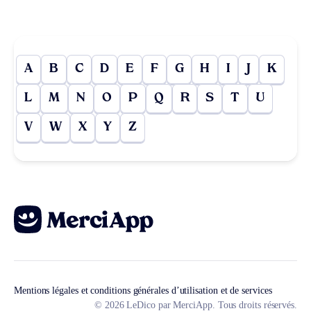
A
B
C
D
E
F
G
H
I
J
K
L
M
N
O
P
Q
R
S
T
U
V
W
X
Y
Z
Mentions légales et conditions générales d’utilisation et de services
© 2026 LeDico par MerciApp. Tous droits réservés.