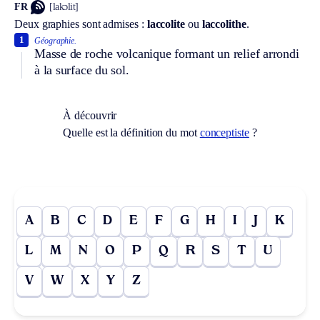
FR
[lakɔlit]
Deux graphies sont admises :
laccolite
ou
laccolithe
.
1
Géographie.
Masse de roche volcanique formant un relief arrondi
à la surface du sol.
À découvrir
Quelle est la définition du mot
conceptiste
?
A
B
C
D
E
F
G
H
I
J
K
L
M
N
O
P
Q
R
S
T
U
V
W
X
Y
Z