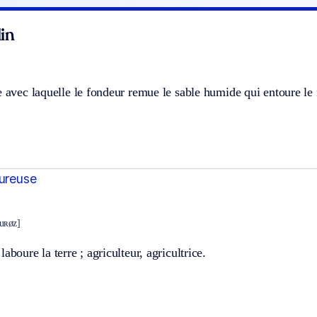
in
e avec laquelle le fondeur remue le sable humide qui entoure le
oureuse
buʀøz]
aboure la terre ; agriculteur, agricultrice.