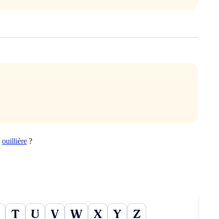
t
ouillière
?
T
U
V
W
X
Y
Z