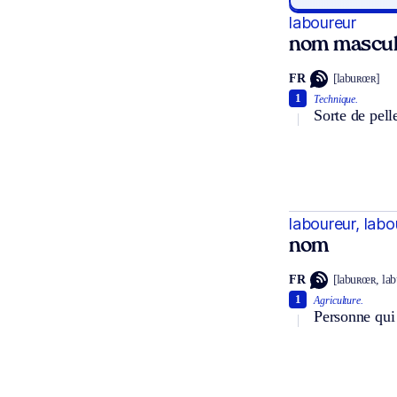
laboureur
nom mascul
FR
[labuʀœʀ]
1
Technique.
Sorte de pell
laboureur, lab
nom
FR
[labuʀœʀ, la
1
Agriculture.
Personne qui l