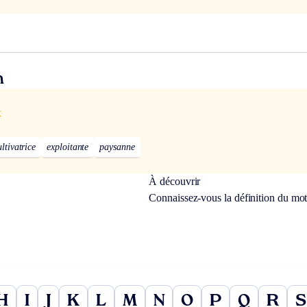
n
x
ultivatrice
exploitante
paysanne
À découvrir
Connaissez-vous la définition du mo
H
I
J
K
L
M
N
O
P
Q
R
S