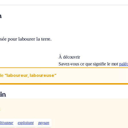
n
sée pour labourer la terre.
À découvrir
Savez-vous ce que signifie le mot
paléo
de
“laboureur, laboureuse“
in
x
ltivateur
exploitant
paysan