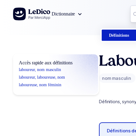
Aller au contenu
Co
Dictionnaire
0
r
Définitions
Labo
Accès rapide aux définitions
laboureur, nom masculin
laboureur, laboureuse, nom
nom masculin
laboureuse, nom féminin
Définitions, synon
Définitions 