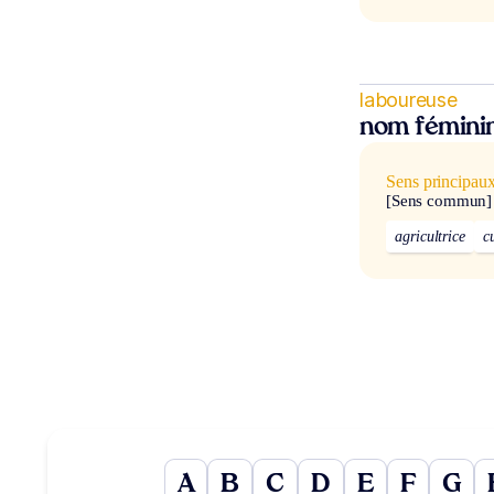
laboureuse
nom fémini
Sens principau
[Sens commun]
agricultrice
c
A
B
C
D
E
F
G