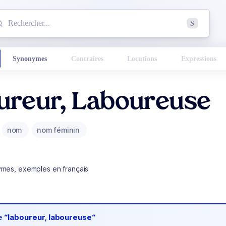
mmencez à chercher un mot dans le dictionnaire :
S
esults found.
Synonymes
Contraires
Locutions
Expressions
ureur, Laboureuse
nom
nom féminin
ymes, exemples en français
de
“laboureur, laboureuse“