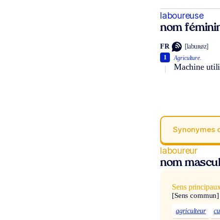
laboureuse
nom fémini
FR
[labuʀøz]
1
Agriculture.
Machine utili
Synonymes 
laboureur
nom mascul
Sens principau
[Sens commun]
agriculteur
cu