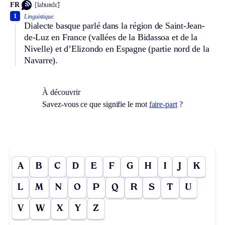
FR
[labuʀdɛ̃]
1
Linguistique.
Dialecte basque parlé dans la région de Saint-Jean-
de-Luz en France (vallées de la Bidassoa et de la
Nivelle) et d’Elizondo en Espagne (partie nord de la
Navarre).
À découvrir
Savez-vous ce que signifie le mot
faire-part
?
A
B
C
D
E
F
G
H
I
J
K
L
M
N
O
P
Q
R
S
T
U
V
W
X
Y
Z