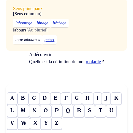
Sens principaux
[Sens commun]
labourage
binage
bêchage
labours
[Au pluriel]
terre labourées
guéret
À découvrir
Quelle est la définition du mot
molarité
?
A
B
C
D
E
F
G
H
I
J
K
L
M
N
O
P
Q
R
S
T
U
V
W
X
Y
Z