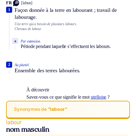
FR
[labuʀ]
Façon donnée à la terre en labourant ; travail de
1
labourage.
Une terre qui a besoin de plusieurs labours.
Chevaux de labour.
a
Par extension.
Période pendant laquelle s’effectuent les labours.
2
Au pluriel.
Ensemble des terres labourées.
À découvrir
Savez-vous ce que signifie le mot
utelloise
?
Synonymes de
“labour“
labour
nom masculin