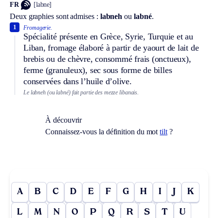
FR
[labne]
Deux graphies sont admises :
labneh
ou
labné
.
1
Fromagerie.
Spécialité présente en Grèce, Syrie, Turquie et au
Liban, fromage élaboré à partir de yaourt de lait de
brebis ou de chèvre, consommé frais (onctueux),
ferme (granuleux), sec sous forme de billes
conservées dans l’huile d’olive.
Le labneh (ou labné) fait partie des mezze libanais.
À découvrir
Connaissez-vous la définition du mot
tilt
?
A
B
C
D
E
F
G
H
I
J
K
L
M
N
O
P
Q
R
S
T
U