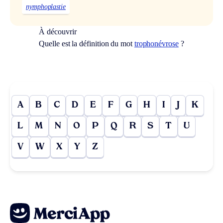
nymphoplastie
À découvrir
Quelle est la définition du mot
trophonévrose
?
A
B
C
D
E
F
G
H
I
J
K
L
M
N
O
P
Q
R
S
T
U
V
W
X
Y
Z