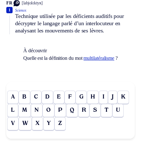
FR
[labjolɛktyʀ]
1
Science.
Technique utilisée par les déficients auditifs pour
décrypter le langage parlé d’un interlocuteur en
analysant les mouvements de ses lèvres.
À découvrir
Quelle est la définition du mot
multilatéralisme
?
A
B
C
D
E
F
G
H
I
J
K
L
M
N
O
P
Q
R
S
T
U
V
W
X
Y
Z