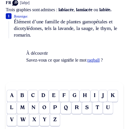
FR
[labje]
Trois graphies sont admises :
labiacée
,
lamiacée
ou
labiée.
1
Botanique.
Élément d’une famille de plantes gamopétales et
dicotylédones, tels la lavande, la sauge, le thym, le
romarin.
À découvrir
Savez-vous ce que signifie le mot
raqball
?
A
B
C
D
E
F
G
H
I
J
K
L
M
N
O
P
Q
R
S
T
U
V
W
X
Y
Z