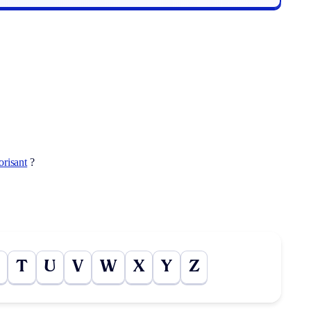
orisant
?
T
U
V
W
X
Y
Z