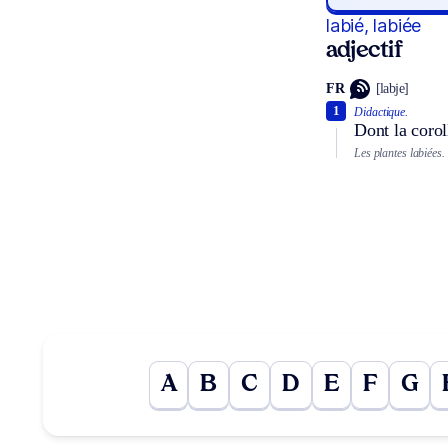
labié, labiée
adjectif
FR
[labje]
1
Didactique.
Dont la corol
Les plantes labiées.
A
B
C
D
E
F
G