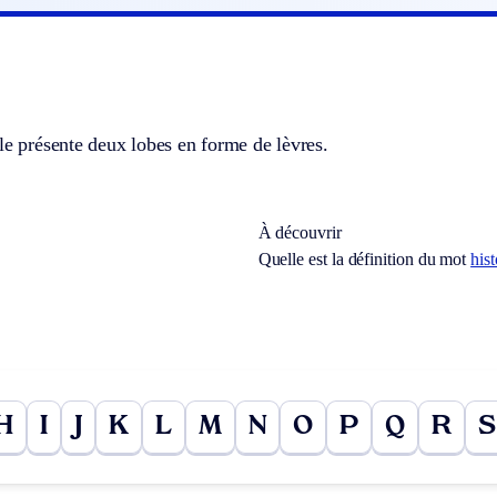
le présente deux lobes en forme de lèvres.
À découvrir
Quelle est la définition du mot
hist
H
I
J
K
L
M
N
O
P
Q
R
S