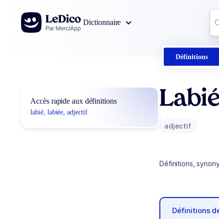
Aller au contenu
Co
Dictionnaire
0
r
Définitions
Labié
Accès rapide aux définitions
labié, labiée, adjectif
adjectif
Définitions, synon
Définitions 