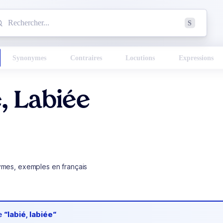
mmencez à chercher un mot dans le dictionnaire :
S
esults found.
Synonymes
Contraires
Locutions
Expressions
, Labiée
ymes, exemples en français
de
“labié, labiée“