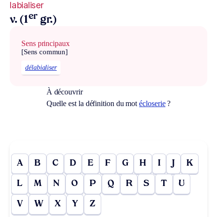
labialiser
er
v. (1
gr.)
Sens principaux
[Sens commun]
délabialiser
À découvrir
Quelle est la définition du mot
écloserie
?
A
B
C
D
E
F
G
H
I
J
K
L
M
N
O
P
Q
R
S
T
U
V
W
X
Y
Z