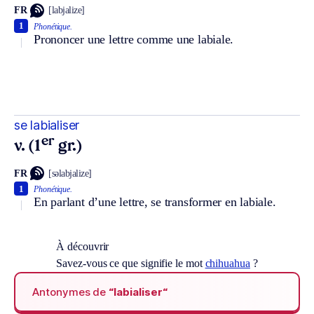
FR
[labjalize]
1
Phonétique.
Prononcer une lettre comme une labiale.
se labialiser
er
v. (1
gr.)
FR
[səlabjalize]
1
Phonétique.
En parlant d’une lettre, se transformer en labiale.
À découvrir
Savez-vous ce que signifie le mot
chihuahua
?
Antonymes de
“labialiser“