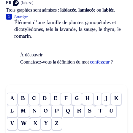
FR
[labjase]
Trois graphies sont admises :
labiacée
,
lamiacée
ou
labiée.
1
Botanique.
Élément d’une famille de plantes gamopétales et
dicotylédones, tels la lavande, la sauge, le thym, le
romarin.
À découvrir
Connaissez-vous la définition du mot
confesseur
?
A
B
C
D
E
F
G
H
I
J
K
L
M
N
O
P
Q
R
S
T
U
V
W
X
Y
Z