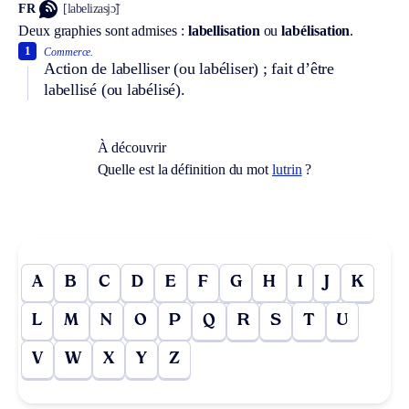
FR
[labelizasjɔ̃]
Deux graphies sont admises :
labellisation
ou
labélisation
.
1
Commerce.
Action de labelliser (ou labéliser) ; fait d’être
labellisé (ou labélisé).
À découvrir
Quelle est la définition du mot
lutrin
?
A
B
C
D
E
F
G
H
I
J
K
L
M
N
O
P
Q
R
S
T
U
V
W
X
Y
Z