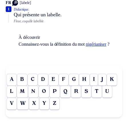
FR
[labele]
1
Didactique.
Qui présente un labelle.
Fleur, coquille labellée.
À découvrir
Connaissez-vous la définition du mot
nigérianiser
?
A
B
C
D
E
F
G
H
I
J
K
L
M
N
O
P
Q
R
S
T
U
V
W
X
Y
Z