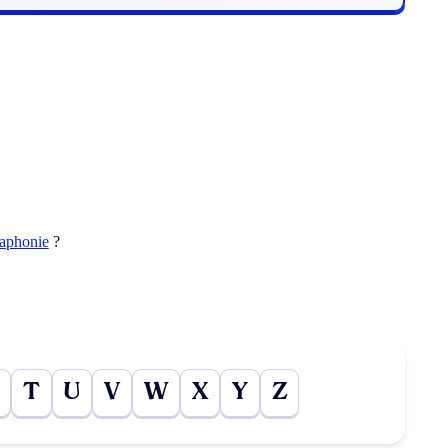
iaphonie
?
T
U
V
W
X
Y
Z