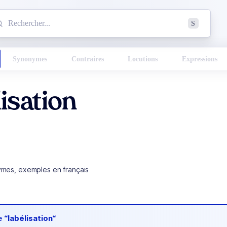
mmencez à chercher un mot dans le dictionnaire :
S
esults found.
Synonymes
Contraires
Locutions
Expressions
isation
ymes, exemples en français
de
“labélisation“