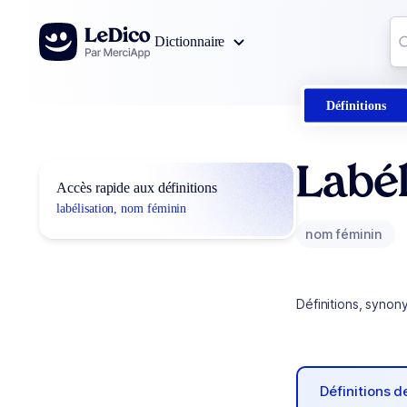
Aller au contenu
Co
Dictionnaire
0
r
Définitions
Labél
Accès rapide aux définitions
labélisation, nom féminin
nom féminin
Définitions, synon
Définitions 