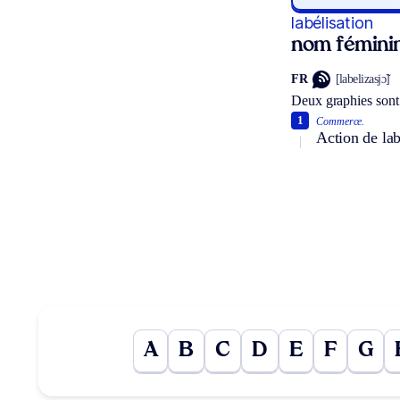
labélisation
nom fémini
FR
[labelizasjɔ̃]
Deux graphies sont
1
Commerce.
Action de labe
A
B
C
D
E
F
G