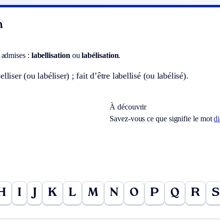
n
 admises :
labellisation
ou
labélisation
.
lliser (ou labéliser) ; fait d’être labellisé (ou labélisé).
À découvrir
Savez-vous ce que signifie le mot
d
H
I
J
K
L
M
N
O
P
Q
R
S