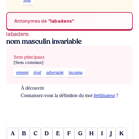
pote
Antonymes de
“labadens“
labadens
nom masculin invariable
Sens principaux
[Sens commun]
ennemi
rival
adversaire
inconnu
À découvrir
Connaissez-vous la définition du mot
fertilisateur
?
A
B
C
D
E
F
G
H
I
J
K