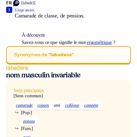
FR
[labadɛ̃s]
1
Usage ancien.
Camarade de classe, de pension.
À découvrir
Savez-vous ce que signifie le mot
ergométrique
?
Synonymes de
“labadens“
labadens
nom masculin invariable
Sens principaux
[Sens commun]
camarade
copain
ami
collègue
compère
↪
[Pop.]
poteau
↪
[Fam.]