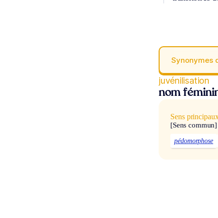
Synonymes 
juvénilisation
nom fémini
Sens principau
[Sens commun]
pédomorphose