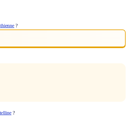
nthienne
?
telline
?