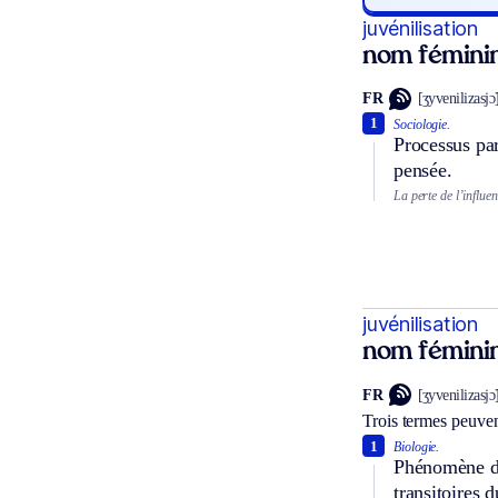
juvénilisation
nom fémini
FR
[ʒyvenilizasjɔ̃
1
Sociologie.
Processus pa
pensée.
La perte de l’influen
juvénilisation
nom fémini
FR
[ʒyvenilizasjɔ̃
Trois termes peuven
1
Biologie.
Phénomène de 
transitoires d