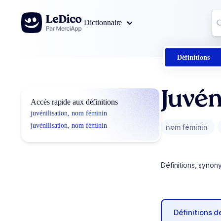
Aller au contenu
Co
Dictionnaire
0
r
Définitions
Juvén
Accès rapide aux définitions
juvénilisation, nom féminin
juvénilisation, nom féminin
nom féminin
Définitions, synon
Définitions 