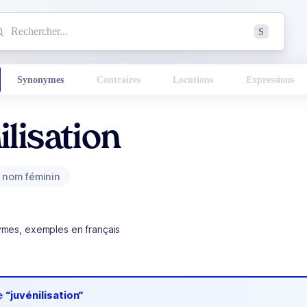
mmencez à chercher un mot dans le dictionnaire :
S
esults found.
Synonymes
Contraires
Locutions
Expressions
ilisation
nom féminin
ymes, exemples en français
de
“juvénilisation“