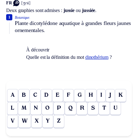
FR
[ʒysi]
Deux graphies sont admises :
jussie
ou
jussiée
.
1
Botanique.
Plante dicotylédone aquatique à grandes fleurs jaunes
ornementales.
À découvrir
Quelle est la définition du mot
dinothérium
?
A
B
C
D
E
F
G
H
I
J
K
L
M
N
O
P
Q
R
S
T
U
V
W
X
Y
Z