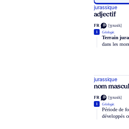
jurassique
adjectif
FR
[ʒyʀasik]
1
Géologie.
Terrain jura
dans les mon
jurassique
nom mascul
FR
[ʒyʀasik]
1
Géologie.
Période de fo
développés ce