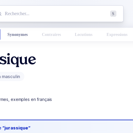
mmencez à chercher un mot dans le dictionnaire :
S
esults found.
Synonymes
Contraires
Locutions
Expressions
sique
 masculin
ymes, exemples en français
de
“jurassique“