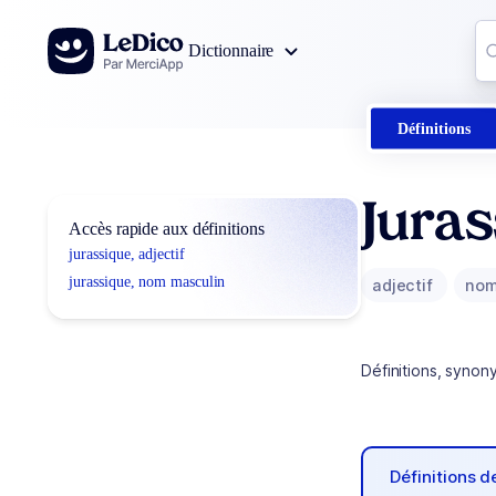
Aller au contenu
Co
Dictionnaire
0
r
Définitions
Juras
Accès rapide aux définitions
jurassique, adjectif
jurassique, nom masculin
adjectif
nom
Définitions, synon
Définitions 