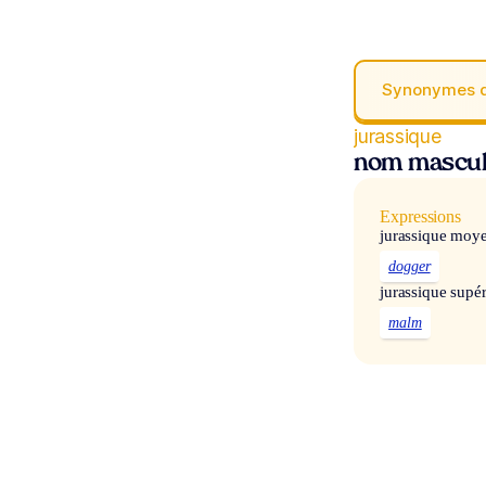
Synonymes 
jurassique
nom mascul
Expressions
jurassique moy
dogger
jurassique supér
malm