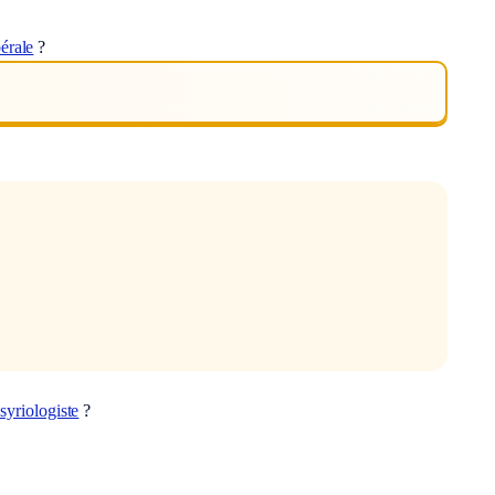
érale
?
syriologiste
?