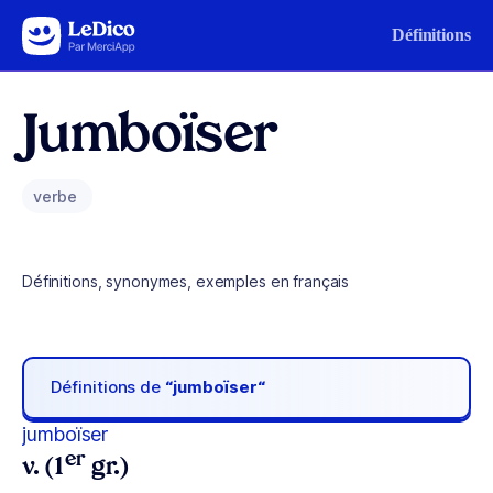
Aller au contenu
Définitions
Jumboïser
verbe
Définitions, synonymes, exemples en français
Définitions de
“jumboïser“
jumboïser
er
v. (1
gr.)