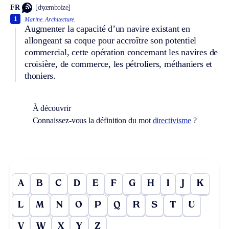
FR
[dʒœmboize]
1
Marine.
Architecture.
Augmenter la capacité d’un navire existant en
allongeant sa coque pour accroître son potentiel
commercial, cette opération concernant les navires de
croisière, de commerce, les pétroliers, méthaniers et
thoniers.
À découvrir
Connaissez-vous la définition du mot
directivisme
?
A
B
C
D
E
F
G
H
I
J
K
L
M
N
O
P
Q
R
S
T
U
V
W
X
Y
Z