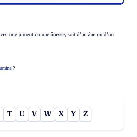
avec une jument ou une ânesse, soit d’un âne ou d’un
aumine
?
T
U
V
W
X
Y
Z