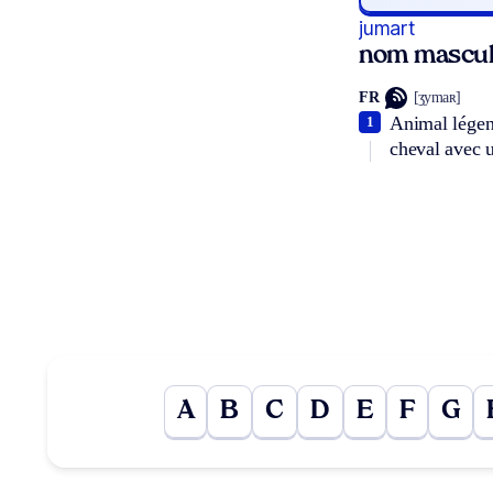
jumart
nom mascul
FR
[ʒymaʀ]
Animal légend
1
cheval avec 
A
B
C
D
E
F
G