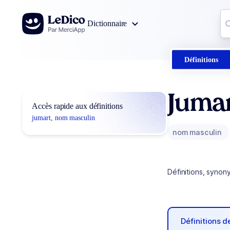
Aller au contenu
Co
Dictionnaire
0
r
Définitions
Juma
Accès rapide aux définitions
jumart, nom masculin
nom masculin
Définitions, synon
Définitions 