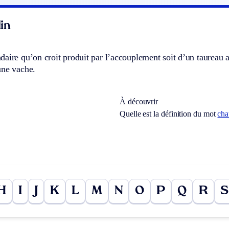
in
aire qu’on croit produit par l’accouplement soit d’un taureau 
une vache.
À découvrir
Quelle est la définition du mot
ch
H
I
J
K
L
M
N
O
P
Q
R
S