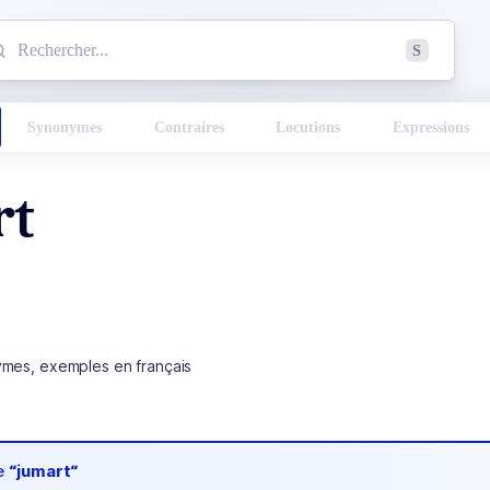
mmencez à chercher un mot dans le dictionnaire :
S
esults found.
Synonymes
Contraires
Locutions
Expressions
rt
ymes, exemples en français
de
“jumart“