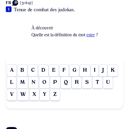
FR
[ʒydogi]
Tenue de combat des judokas.
1
À découvrir
Quelle est la définition du mot
ester
?
A
B
C
D
E
F
G
H
I
J
K
L
M
N
O
P
Q
R
S
T
U
V
W
X
Y
Z