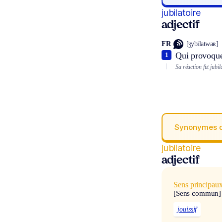
jubilatoire
adjectif
FR
[ʒybilatwaʀ]
Qui provoque 
1
Sa réaction fut jubi
Synonymes 
jubilatoire
adjectif
Sens principau
[Sens commun]
jouissif