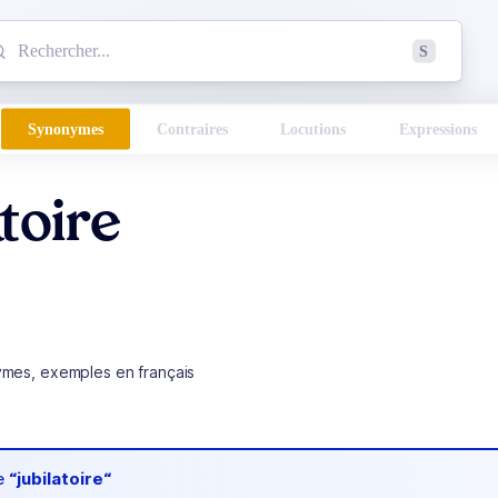
mmencez à chercher un mot dans le dictionnaire :
S
esults found.
Synonymes
Contraires
Locutions
Expressions
atoire
ymes, exemples en français
de
“jubilatoire“