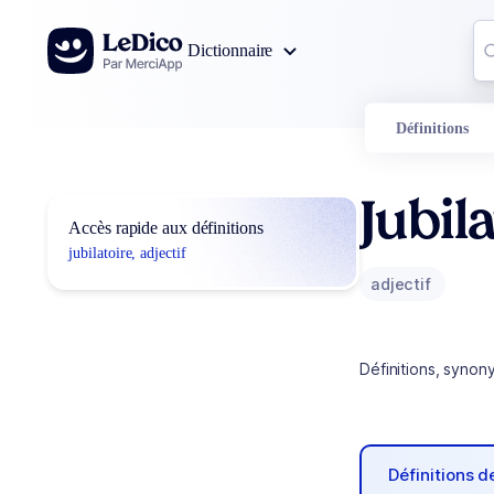
Aller au contenu
Co
Dictionnaire
0
r
Définitions
Jubil
Accès rapide aux définitions
jubilatoire, adjectif
adjectif
Définitions, synon
Définitions 