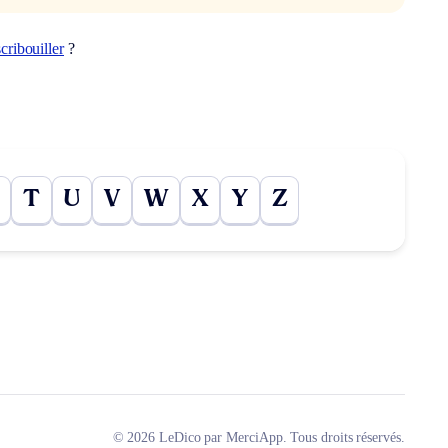
scribouiller
?
T
U
V
W
X
Y
Z
© 2026 LeDico par MerciApp. Tous droits réservés.