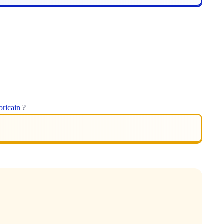
oricain
?