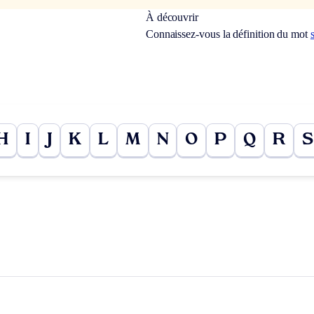
À découvrir
Connaissez-vous la définition du mot
H
I
J
K
L
M
N
O
P
Q
R
S