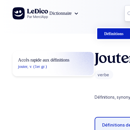
Aller au contenu
Co
Dictionnaire
0
r
Définitions
Joute
Accès rapide aux définitions
jouter, v. (1er gr.)
verbe
Définitions, synon
Définitions 