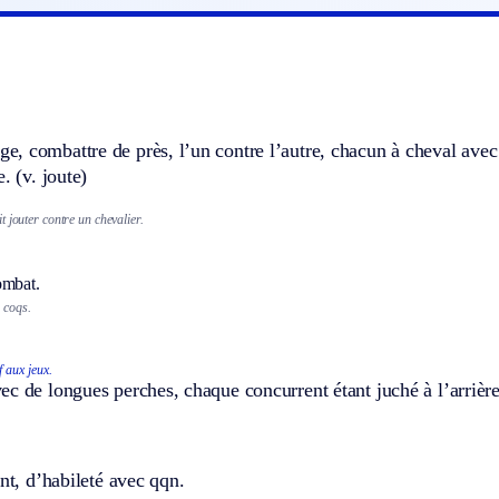
, combattre de près, l’un contre l’autre, chacun à cheval avec
e.
(v. joute)
 jouter contre un chevalier.
ombat.
 coqs.
f aux jeux.
c de longues perches, chaque concurrent étant juché à l’arrièr
ent, d’habileté avec qqn.