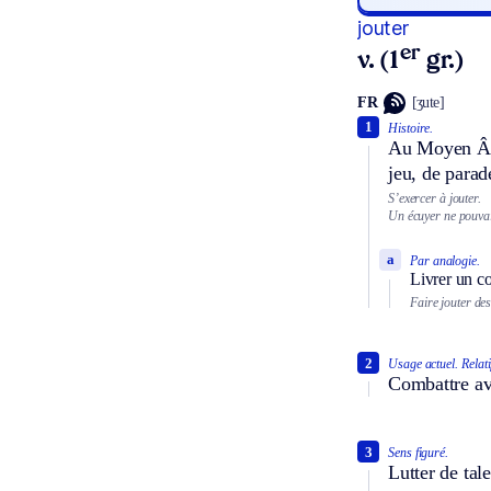
jouter
er
v. (1
gr.)
FR
[ʒute]
1
Histoire.
Au Moyen Âge
jeu, de parad
S’exercer à jouter.
Un écuyer ne pouvait
a
Par analogie.
Livrer un c
Faire jouter des
2
Usage actuel.
Relati
Combattre ave
3
Sens figuré.
Lutter de tal