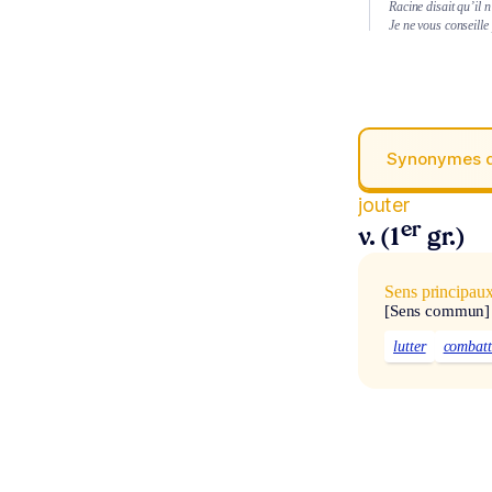
Racine disait qu’il 
Je ne vous conseille 
Synonymes 
jouter
er
v. (1
gr.)
Sens principau
[Sens commun]
lutter
combatt