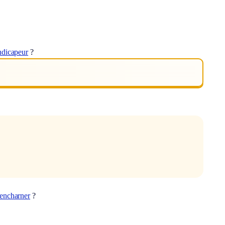
ndicapeur
?
encharner
?