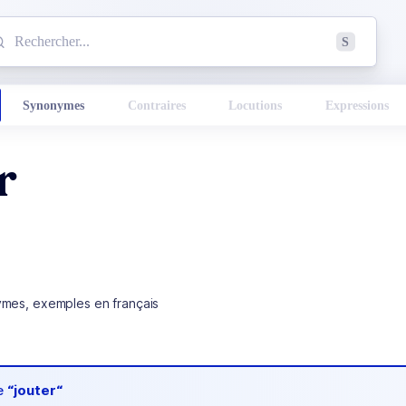
mmencez à chercher un mot dans le dictionnaire :
S
esults found.
Synonymes
Contraires
Locutions
Expressions
r
ymes, exemples en français
de
“jouter“