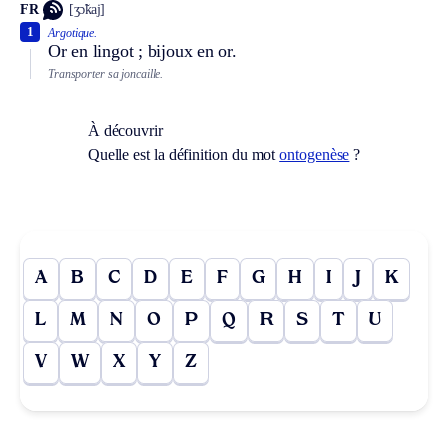
FR
[ʒɔ̃kaj]
1
Argotique.
Or en lingot ; bijoux en or.
Transporter sa joncaille.
À découvrir
Quelle est la définition du mot
ontogenèse
?
A
B
C
D
E
F
G
H
I
J
K
L
M
N
O
P
Q
R
S
T
U
V
W
X
Y
Z