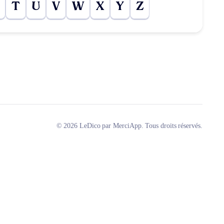
T
U
V
W
X
Y
Z
© 2026 LeDico par MerciApp. Tous droits réservés.