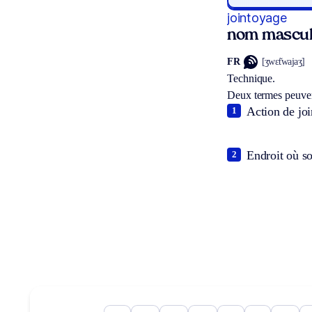
jointoyage
nom mascul
FR
[ʒwɛ̃twajaʒ]
Technique.
Deux termes peuven
Action de joi
1
Endroit où so
2