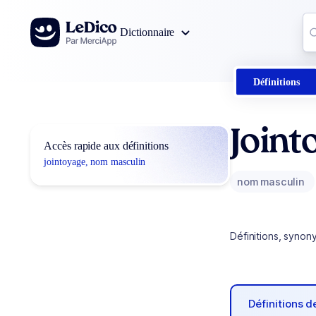
Aller au contenu
Co
Dictionnaire
0
r
Définitions
Joint
Accès rapide aux définitions
jointoyage, nom masculin
nom masculin
Définitions, synon
Définitions 