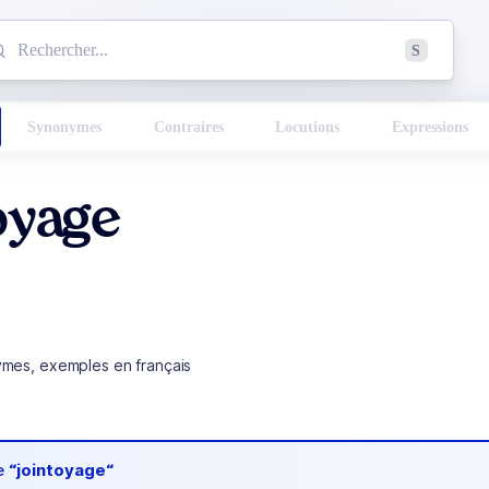
mmencez à chercher un mot dans le dictionnaire :
S
esults found.
Synonymes
Contraires
Locutions
Expressions
oyage
ymes, exemples en français
de
“jointoyage“