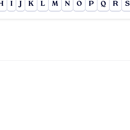
H
I
J
K
L
M
N
O
P
Q
R
S