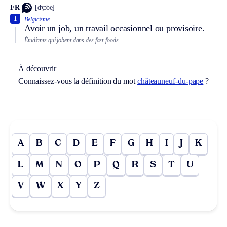
FR
[dʒɔbe]
1
Belgicisme.
Avoir un job, un travail occasionnel ou provisoire.
Étudiants qui jobent dans des fast-foods.
À découvrir
Connaissez-vous la définition du mot
châteauneuf-du-pape
?
A
B
C
D
E
F
G
H
I
J
K
L
M
N
O
P
Q
R
S
T
U
V
W
X
Y
Z