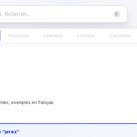
mmencez à chercher un mot dans le dictionnaire :
S
esults found.
Synonymes
Contraires
Locutions
Expressions
ymes, exemples en français
de
“jerez“