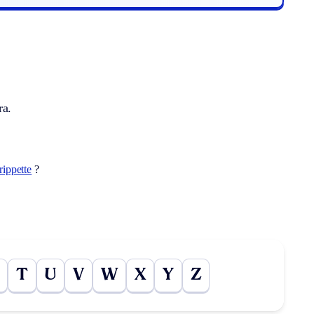
ra.
rippette
?
T
U
V
W
X
Y
Z