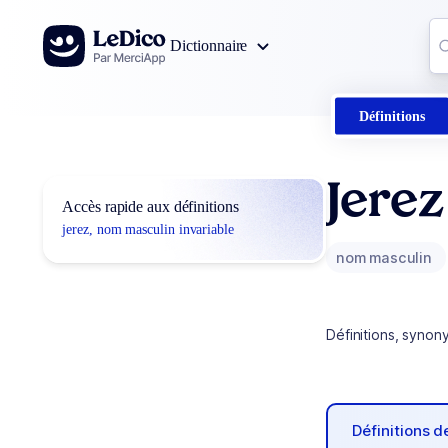
Aller au contenu
Co
Dictionnaire
0
r
Définitions
Jerez
Accès rapide aux définitions
jerez, nom masculin invariable
nom masculin
Définitions, synon
Définitions 