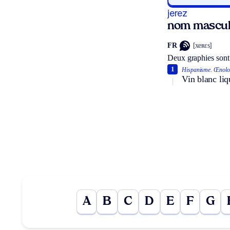
jerez
nom masculi
FR
[xeʀɛs]
Deux graphies sont
1
Hispanisme.
Œnolo
Vin blanc liq
A
B
C
D
E
F
G