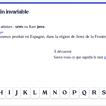
n invariable
 admises :
xérès
ou
Rare
jerez
.
gie.
uoreux produit en Espagne, dans la région de Jerez de la Fronte
À découvrir
Savez-vous ce que signifie le mot
g
H
I
J
K
L
M
N
O
P
Q
R
S