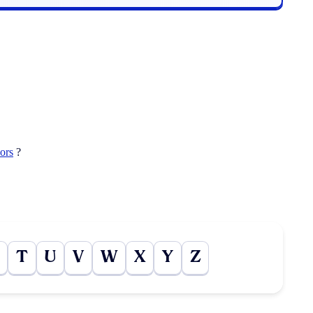
lors
?
T
U
V
W
X
Y
Z