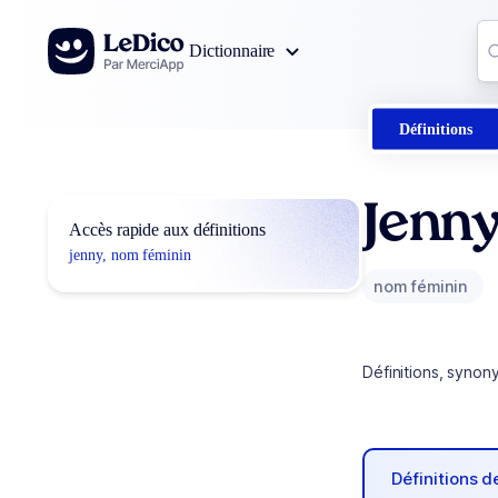
Aller au contenu
Co
Dictionnaire
0
r
Définitions
Jenn
Accès rapide aux définitions
jenny, nom féminin
nom féminin
Définitions, synon
Définitions 