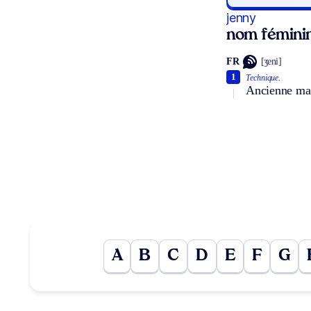
jenny
nom fémini
FR
[ʒeni]
1
Technique.
Ancienne mach
A
B
C
D
E
F
G