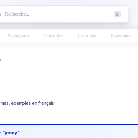
mmencez à chercher un mot dans le dictionnaire :
S
esults found.
Synonymes
Contraires
Locutions
Expressions
y
ymes, exemples en français
de
“jenny“