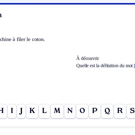
n
ine à filer le coton.
À découvrir
Quelle est la définition du mot
H
I
J
K
L
M
N
O
P
Q
R
S