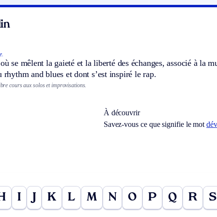
in
e.
 où se mêlent la gaieté et la liberté des échanges, associé à la m
u rhythm and blues et dont s’est inspiré le rap.
libre cours aux solos et improvisations.
À découvrir
Savez-vous ce que signifie le mot
dév
H
I
J
K
L
M
N
O
P
Q
R
S