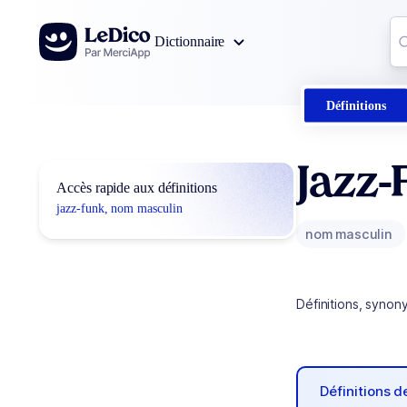
Aller au contenu
Co
Dictionnaire
0
r
Définitions
Jazz-
Accès rapide aux définitions
jazz-funk, nom masculin
nom masculin
Définitions, synon
Définitions 