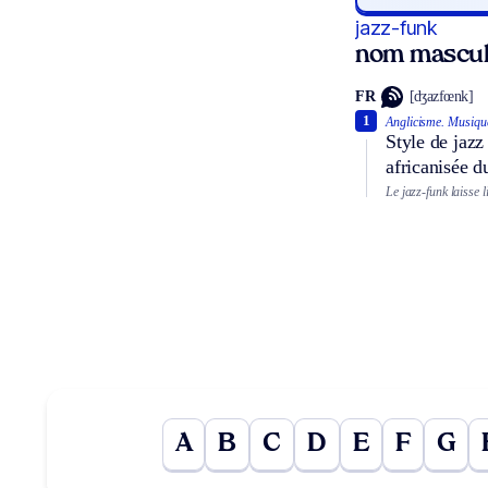
jazz-funk
nom mascul
FR
[dʒazfœnk]
1
Anglicisme.
Musiqu
Style de jazz
africanisée d
Le jazz-funk laisse 
A
B
C
D
E
F
G