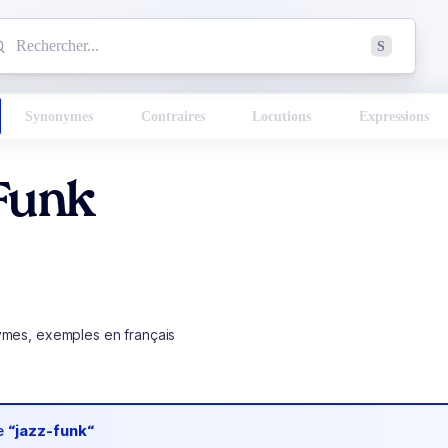
mmencez à chercher un mot dans le dictionnaire :
S
esults found.
Synonymes
Contraires
Locutions
Expressions
Funk
ymes, exemples en français
de
“jazz-funk“