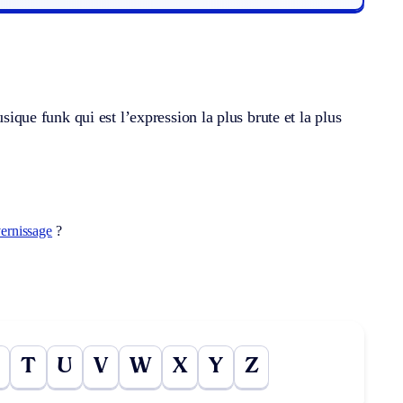
usique funk qui est l’expression la plus brute et la plus
ernissage
?
T
U
V
W
X
Y
Z