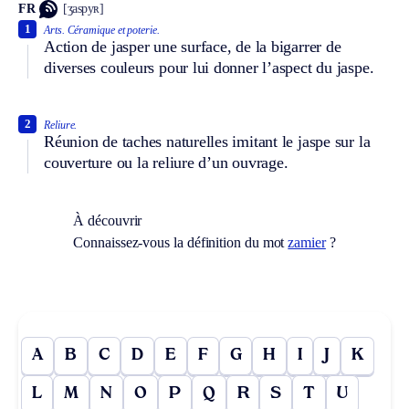
FR
[ʒaspyʀ]
1
Arts.
Céramique et poterie.
Action de jasper une surface, de la bigarrer de
diverses couleurs pour lui donner l’aspect du jaspe.
2
Reliure.
Réunion de taches naturelles imitant le jaspe sur la
couverture ou la reliure d’un ouvrage.
À découvrir
Connaissez-vous la définition du mot
zamier
?
A
B
C
D
E
F
G
H
I
J
K
L
M
N
O
P
Q
R
S
T
U