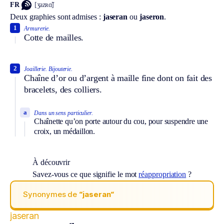
FR
[ʒazʀɑ̃]
Deux graphies sont admises :
jaseran
ou
jaseron
.
1
Armurerie.
Cotte de mailles.
2
Joaillerie.
Bijouterie.
Chaîne d’or ou d’argent à maille fine dont on fait des
bracelets, des colliers.
a
Dans un sens particulier.
Chaînette qu’on porte autour du cou, pour suspendre une
croix, un médaillon.
À découvrir
Savez-vous ce que signifie le mot
réappropriation
?
Synonymes de
“jaseran“
jaseran