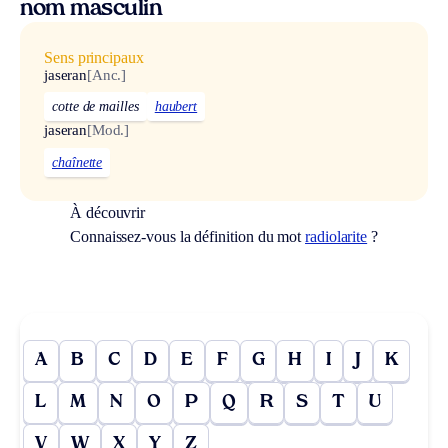
nom masculin
Sens principaux
jaseran
[Anc.]
cotte de mailles
haubert
jaseran
[Mod.]
chaînette
À découvrir
Connaissez-vous la définition du mot
radiolarite
?
A
B
C
D
E
F
G
H
I
J
K
L
M
N
O
P
Q
R
S
T
U
V
W
X
Y
Z