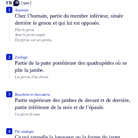
FR
[ʒaʀɛ]
1
Anatomie.
Chez l’humain, partie du membre inférieur, située
derrière le genou et qui lui est opposée.
Plier le jarret.
Avoir le jarret souple.
Être ferme sur ses jarrets.
2
Zoologie.
Partie de la patte postérieure des quadrupèdes où se
plie la jambe.
Les jarrets d’un cheval.
3
Boucherie et charcuterie.
Partie supérieure des jambes de devant et de derrière,
partie inférieure de la noix et de l’épaule.
Un jarret de veau.
4
Par analogie.
Ce qui rappelle la longueur ou la forme du jarret.