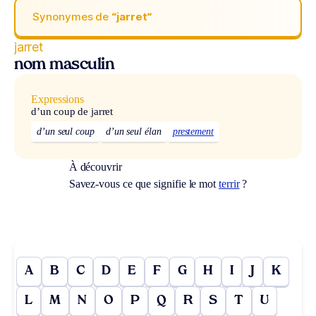
Synonymes de
“jarret“
jarret
nom masculin
Expressions
d’un coup de jarret
d’un seul coup
d’un seul élan
prestement
À découvrir
Savez-vous ce que signifie le mot
terrir
?
A
B
C
D
E
F
G
H
I
J
K
L
M
N
O
P
Q
R
S
T
U