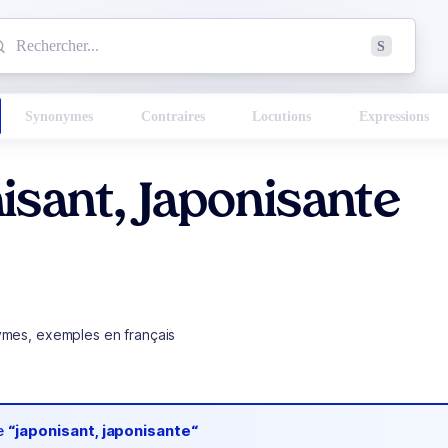
mmencez à chercher un mot dans le dictionnaire :
S
esults found.
Synonymes
Contraires
Locutions
Expressions
isant, Japonisante
ymes, exemples en français
de
“japonisant, japonisante“