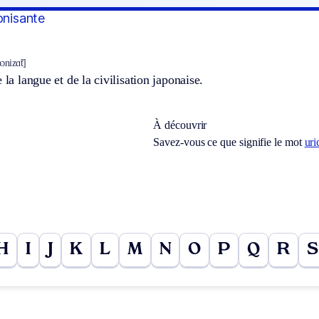
onisante
ɔnizɑ̃t]
 la langue et de la civilisation japonaise.
À découvrir
Savez-vous ce que signifie le mot
uri
H
I
J
K
L
M
N
O
P
Q
R
S