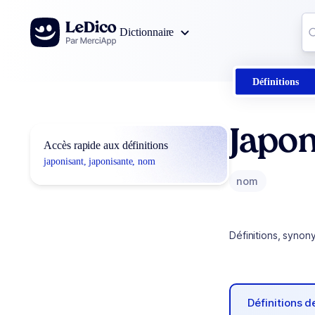
Aller au contenu
Co
Dictionnaire
0
r
Définitions
Japon
Accès rapide aux définitions
japonisant, japonisante, nom
nom
Définitions, synon
Définitions 