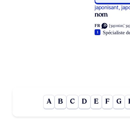
japonisant, jap
nom
FR
[ʒapɔnizɑ̃, ʒap
Spécialiste de
1
A
B
C
D
E
F
G