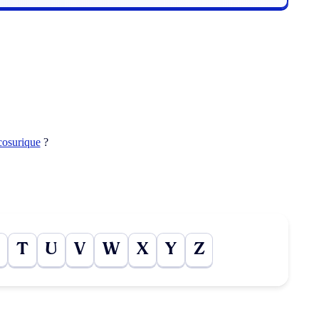
cosurique
?
T
U
V
W
X
Y
Z