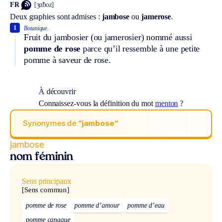
FR
[ʒɑ̃boz]
Deux graphies sont admises :
jambose
ou
jamerose
.
1
Botanique.
Fruit du jambosier (ou jamerosier) nommé aussi
pomme de rose
parce qu’il ressemble à une petite
pomme à saveur de rose.
À découvrir
Connaissez-vous la définition du mot
menton
?
Synonymes de
“jambose“
jambose
nom féminin
Sens principaux
[Sens commun]
pomme de rose
pomme d’amour
pomme d’eau
pomme canaque