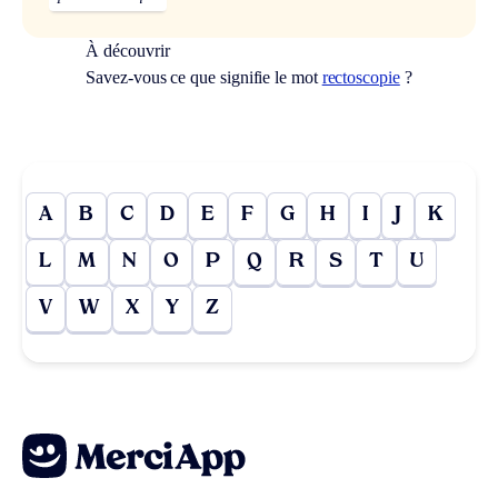
À découvrir
Savez-vous ce que signifie le mot
rectoscopie
?
A
B
C
D
E
F
G
H
I
J
K
L
M
N
O
P
Q
R
S
T
U
V
W
X
Y
Z