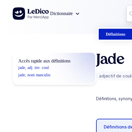
Aller au contenu
Co
Dictionnaire
0
r
Définitions
Jade
Accès rapide aux définitions
jade, adj. inv. coul.
jade, nom masculin
adjectif de cou
Définitions, synon
Définitions 