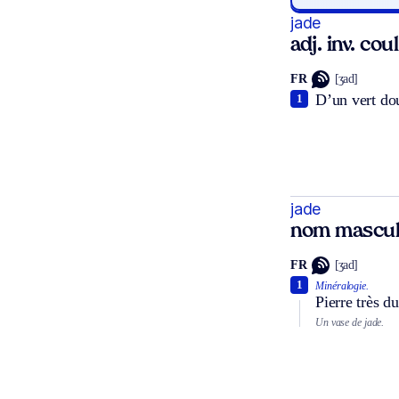
jade
adj. inv. coul
FR
[ʒad]
D’un vert dou
1
jade
nom mascul
FR
[ʒad]
1
Minéralogie.
Pierre très d
Un vase de jade.