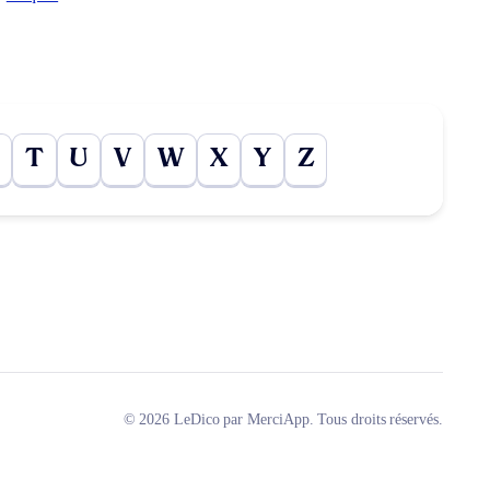
T
U
V
W
X
Y
Z
© 2026 LeDico par MerciApp. Tous droits réservés.