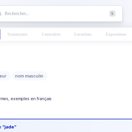
mmencez à chercher un mot dans le dictionnaire :
S
esults found.
Synonymes
Contraires
Locutions
Expressions
leur
nom masculin
ymes, exemples en français
de
“jade“