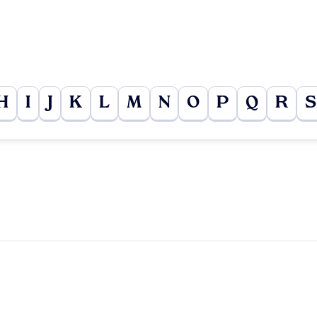
H
I
J
K
L
M
N
O
P
Q
R
S