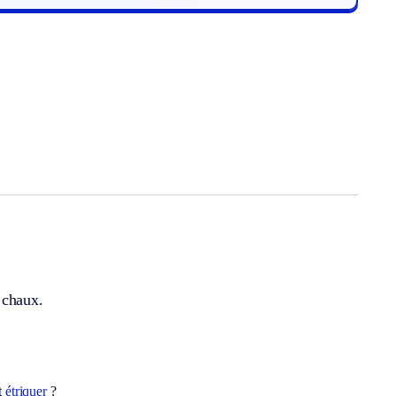
e chaux.
t
étriquer
?