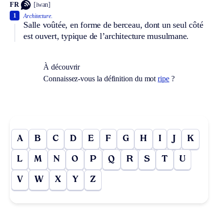
FR
[iwan]
1
Architecture.
Salle voûtée, en forme de berceau, dont un seul côté
est ouvert, typique de l’architecture musulmane.
À découvrir
Connaissez-vous la définition du mot
ripe
?
A
B
C
D
E
F
G
H
I
J
K
L
M
N
O
P
Q
R
S
T
U
V
W
X
Y
Z