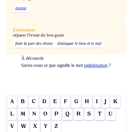
zizanie
Expressions
séparer l’ivraie du bon grain
faire la part des choses
distinguer le bien et le mal
À découvrir
Savez-vous ce que signifie le mot
pidginisation
?
A
B
C
D
E
F
G
H
I
J
K
L
M
N
O
P
Q
R
S
T
U
V
W
X
Y
Z