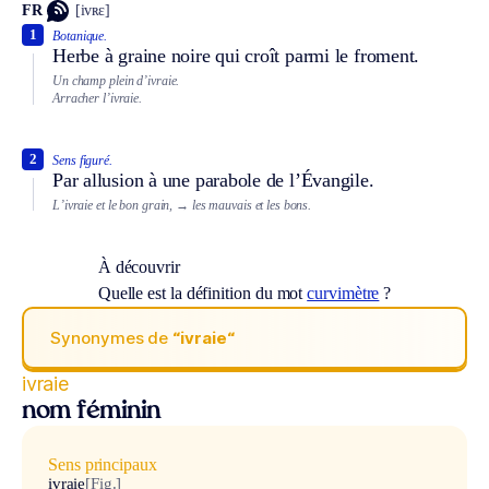
FR
[ivʀɛ]
1
Botanique.
Herbe à graine noire qui croît parmi le froment.
Un champ plein d’ivraie.
Arracher l’ivraie.
2
Sens figuré.
Par allusion à une parabole de l’Évangile.
L’ivraie et le bon grain,
→ les mauvais et les bons.
À découvrir
Quelle est la définition du mot
curvimètre
?
Synonymes de
“ivraie“
ivraie
nom féminin
Sens principaux
ivraie
[Fig.]